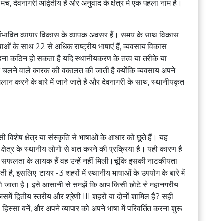
च, देवनागरी अद्वितीय है और अनुवाद के क्षेत्र में एक पहला नाम है।
 संभावित व्यापार विकास के व्यापक अवसर हैं। समय के साथ विकास
भाषाओं के साथ 22 से अधिक राष्ट्रीय भाषाएं हैं, व्यवसाय विकास
Subscribe for the lates
ना कठिन हो सकता है यदि स्थानीयकरण के तत्व या तरीके या
तक चलने वाले कारक की वकालत की जाती है क्योंकि व्यवसाय अपने
Conti
िलान करने के बारे में जाने जाते है और देवनागरी के साथ, स्थानीयकृत
Your information is secure. We'
िशेष क्षेत्र या संस्कृति से भाषाओं के आधार को छूते हैं। यह
क्षेत्र के स्थानीय लोगों से बात करने की प्रक्रिया है। यही कारण है
े जिस सफलता के लायक हैं वह उन्हें नहीं मिली।चूंकि इसकी नाटकीयता
ी है, इसलिए, टायर -3 शहरों में स्थानीय भाषाओं के उपयोग के बारे में
ूरी हो जाता है। इसे आसानी से समझें कि आप किसी छोटे से महानगरीय
 जिसमें द्वितीय स्तरीय और श्रेणी III शहरों या दोनों शामिल हैं? सही
िस्सा बनें, और अपने व्यापार को अपने भाषा में परिवर्तित करना शुरू