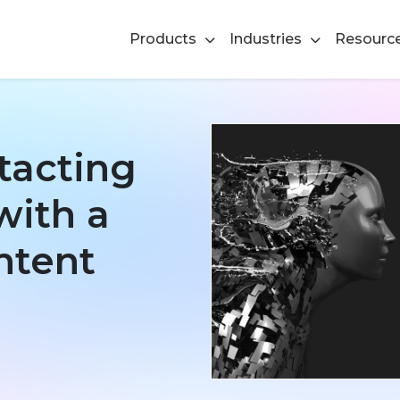
Products
Industries
Resourc
tacting
with a
ntent