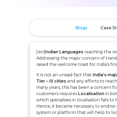
Blogs
Case St
[:en]
Indian Languages
reaching the wid
Addressing the major concern of transl
raised the welcome toast for India’s firs
It is not an unsaid fact that
India’s maj
Tier – III cities
and any efforts to reach
many years, this has been a concern f
customers requires
Localisation
in bot
which specialises in localisation fails t
Hence, it became necessary to endow th
system or platform that will help to lo