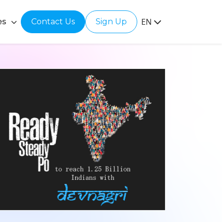
EN
es
Contact Us
Sign Up